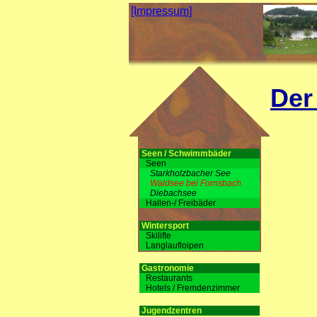
[Impressum]
Der
Seen / Schwimmbäder
Seen
Starkholzbacher See
Waldsee bei Fornsbach
Diebachsee
Hallen-/ Freibäder
Wintersport
Skilifte
Langlaufloipen
Gastronomie
Restaurants
Hotels / Fremdenzimmer
Jugendzentren