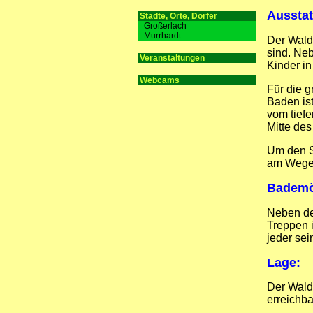
Ausstat
Städte, Orte, Dörfer
Großerlach
Murrhardt
Der Walds
sind. Neb
Veranstaltungen
Kinder i
Webcams
Für die g
Baden is
vom tief
Mitte des
Um den S
am Weges
Bademö
Neben de
Treppen i
jeder sei
Lage:
Der Wald
erreichbar