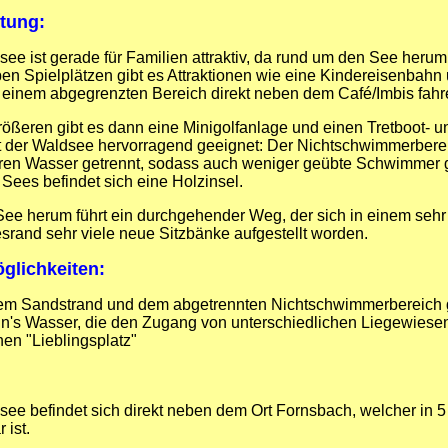
tung:
ee ist gerade für Familien attraktiv, da rund um den See herum
en Spielplätzen gibt es Attraktionen wie eine Kindereisenbahn 
n einem abgegrenzten Bereich direkt neben dem Café/Imbis fah
rößeren gibt es dann eine Minigolfanlage und einen Tretboot- 
t der Waldsee hervorragend geeignet: Der Nichtschwimmerbereic
eren Wasser getrennt, sodass auch weniger geübte Schwimmer 
 Sees befindet sich eine Holzinsel.
ee herum führt ein durchgehender Weg, der sich in einem sehr 
rand sehr viele neue Sitzbänke aufgestellt worden.
glichkeiten:
m Sandstrand und dem abgetrennten Nichtschwimmerbereich g
n's Wasser, die den Zugang von unterschiedlichen Liegewiesen h
nen "Lieblingsplatz"
see befindet sich direkt neben dem Ort Fornsbach, welcher in 
 ist.